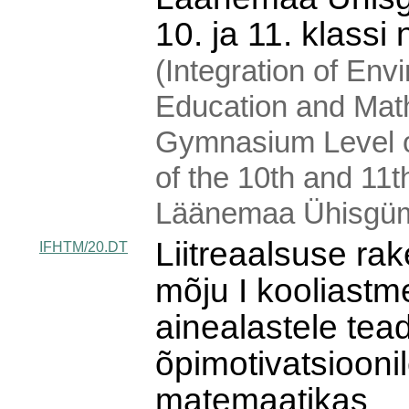
10. ja 11. klassi 
(Integration of Env
Education and Math
Gymnasium Level 
of the 10th and 11
Läänemaa Ühisgü
Liitreaalsuse r
IFHTM/20.DT
mõju I kooliastm
ainealastele tead
õpimotivatsiooni
matemaatikas