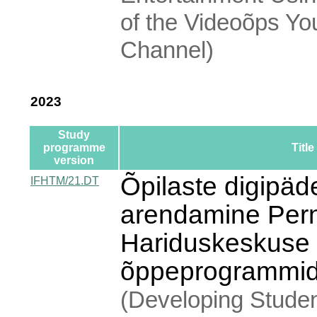
of the Videoõps Y
Channel)
2023
Study
programme
Title
version
Õpilaste digipä
IFHTM/21.DT
arendamine Per
Hariduskeskuse
õppeprogrammide
(Developing Student