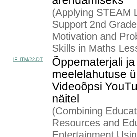
arendamiseks
(Applying STEAM L
Support 2nd Grade 
Motivation and Pro
Skills in Maths Le
Õppematerjali ja
IFHTM/22.DT
meelelahutuse ü
Videoõpsi YouTub
näitel
(Combining Educat
Resources and Edu
Entertainment Usi