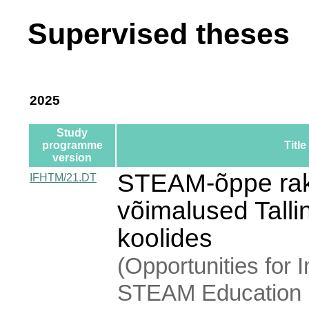
Supervised theses
2025
Study
programme
Title
version
STEAM-õppe ra
IFHTM/21.DT
võimalused Talli
koolides
(Opportunities for
STEAM Education in