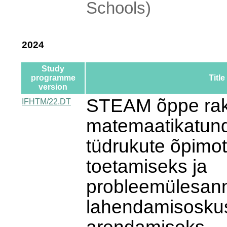
Schools)
2024
Study
programme
Title
version
STEAM õppe ra
IFHTM/22.DT
matemaatikatundi
tüdrukute õpimot
toetamiseks ja
probleemülesan
lahendamisosku