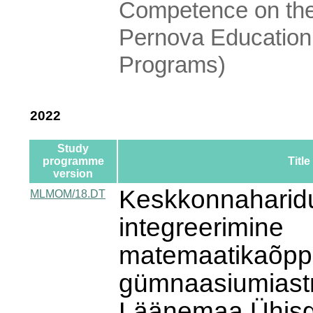
Competence on the
Pernova Education
Programs)
2022
Study
programme
Title
version
Keskkonnaharid
MLMOM/18.DT
integreerimine
matemaatikaõpp
gümnaasiumias
Läänemaa Ühis