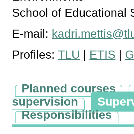
School of Educational 
E-mail:
kadri.mettis@tl
Profiles:
TLU
|
ETIS
|
G
Planned courses
supervision
Super
Responsibilities