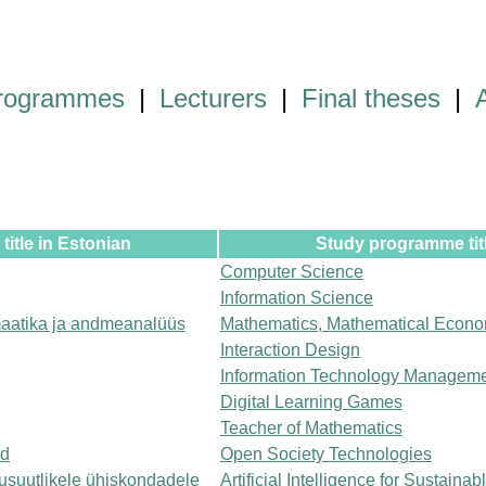
programmes
|
Lecturers
|
Final theses
|
itle in Estonian
Study programme titl
Computer Science
Information Science
aatika ja andmeanalüüs
Mathematics, Mathematical Econo
Interaction Design
Information Technology Managem
Digital Learning Games
Teacher of Mathematics
ad
Open Society Technologies
kusuutlikele ühiskondadele
Artificial Intelligence for Sustainab