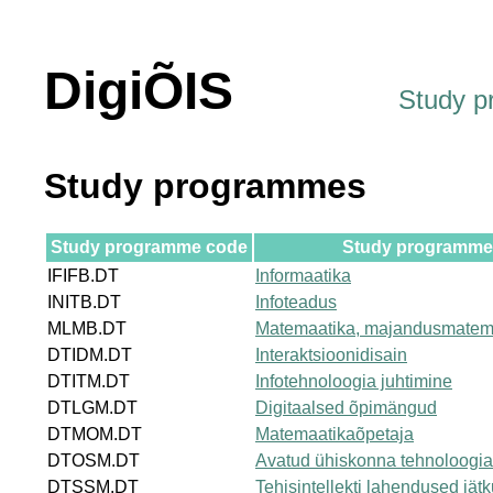
DigiÕIS
Study 
Study programmes
Study programme code
Study programme t
IFIFB.DT
Informaatika
INITB.DT
Infoteadus
MLMB.DT
Matemaatika, majandusmatem
DTIDM.DT
Interaktsioonidisain
DTITM.DT
Infotehnoloogia juhtimine
DTLGM.DT
Digitaalsed õpimängud
DTMOM.DT
Matemaatikaõpetaja
DTOSM.DT
Avatud ühiskonna tehnoloogi
DTSSM.DT
Tehisintellekti lahendused jät