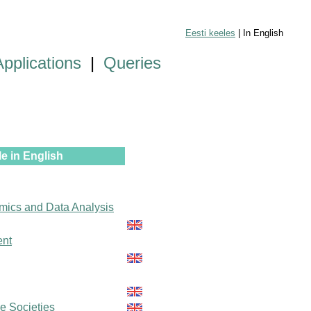
Eesti keeles
| In English
Applications
|
Queries
e in English
mics and Data Analysis
ent
le Societies