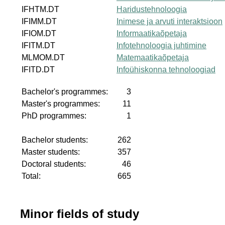
IFHTM.DT
Haridustehnoloogia
IFIMM.DT
Inimese ja arvuti interaktsioon
IFIOM.DT
Informaatikaõpetaja
IFITM.DT
Infotehnoloogia juhtimine
MLMOM.DT
Matemaatikaõpetaja
IFITD.DT
Infoühiskonna tehnoloogiad
Bachelor's programmes:
3
Master's programmes:
11
PhD programmes:
1
Bachelor students:
262
Master students:
357
Doctoral students:
46
Total:
665
Minor fields of study