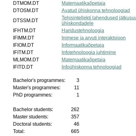
DTMOM.DT
Matemaatikaõpetaja
DTOSM.DT
Avatud ühiskonna tehnoloogiad
Tehisintellekti lahendused jätkusuu
DTSSM.DT
ühiskondadele
IFHTM.DT
Haridustehnoloogia
IFIMM.DT
Inimese ja arvuti interaktsioon
IFIOM.DT
Informaatikaõpetaja
IFITM.DT
Infotehnoloogia juhtimine
MLMOM.DT
Matemaatikaõpetaja
IFITD.DT
Infoühiskonna tehnoloogiad
Bachelor's programmes:
3
Master's programmes:
11
PhD programmes:
1
Bachelor students:
262
Master students:
357
Doctoral students:
46
Total:
665