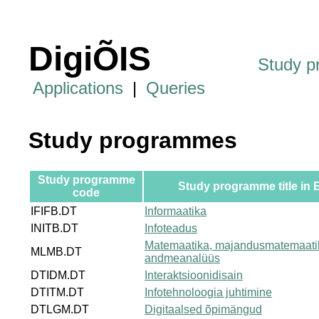
DigiÕIS
Study 
Applications
|
Queries
Study programmes
Study programme
Study programme title in 
code
IFIFB.DT
Informaatika
INITB.DT
Infoteadus
Matemaatika, majandusmatemaati
MLMB.DT
andmeanalüüs
DTIDM.DT
Interaktsioonidisain
DTITM.DT
Infotehnoloogia juhtimine
DTLGM.DT
Digitaalsed õpimängud