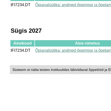
IFI7234.DT
Õpianalüütika: andmed õppimise ja õpetam
Sügis 2027
Ainekood
Aine nimetus
IFI7234.DT
Õpianalüütika: andmed õppimise ja õpetam
Süsteem ei näita teistes instituutides läbiviidavat õppetööd ja 