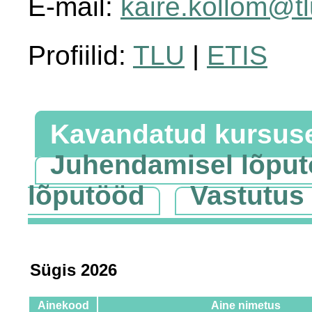
E-mail:
kaire.kollom@tl
Profiilid:
TLU
|
ETIS
Kavandatud kursus
Juhendamisel lõpu
lõputööd
Vastutus
Sügis 2026
Ainekood
Aine nimetus