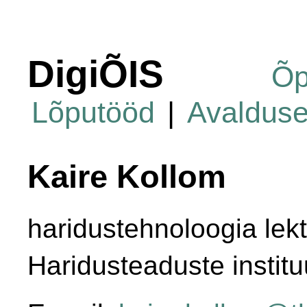
DigiÕIS
Õp
Lõputööd
|
Avaldus
Kaire Kollom
haridustehnoloogia lekt
Haridusteaduste institu