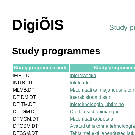
DigiÕIS
Study 
Study programmes
Study programme code
Study programme t
IFIFB.DT
Informaatika
INITB.DT
Infoteadus
MLMB.DT
Matemaatika, majandusmatem
DTIDM.DT
Interaktsioonidisain
DTITM.DT
Infotehnoloogia juhtimine
DTLGM.DT
Digitaalsed õpimängud
DTMOM.DT
Matemaatikaõpetaja
DTOSM.DT
Avatud ühiskonna tehnoloogi
DTSSM.DT
Tehisintellekti lahendused jät