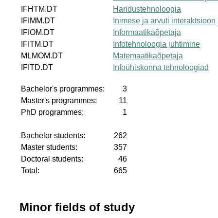
IFHTM.DT
Haridustehnoloogia
IFIMM.DT
Inimese ja arvuti interaktsioon
IFIOM.DT
Informaatikaõpetaja
IFITM.DT
Infotehnoloogia juhtimine
MLMOM.DT
Matemaatikaõpetaja
IFITD.DT
Infoühiskonna tehnoloogiad
Bachelor's programmes:
3
Master's programmes:
11
PhD programmes:
1
Bachelor students:
262
Master students:
357
Doctoral students:
46
Total:
665
Minor fields of study