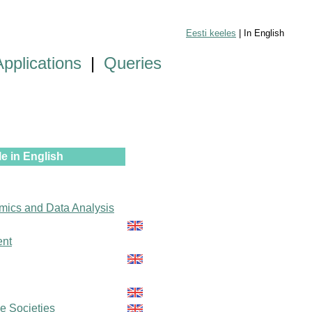
Eesti keeles
| In English
Applications
|
Queries
e in English
mics and Data Analysis
ent
le Societies