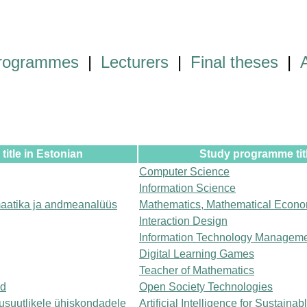
programmes
|
Lecturers
|
Final theses
|
itle in Estonian
Study programme titl
Computer Science
Information Science
aatika ja andmeanalüüs
Mathematics, Mathematical Econo
Interaction Design
Information Technology Managem
Digital Learning Games
Teacher of Mathematics
ad
Open Society Technologies
kusuutlikele ühiskondadele
Artificial Intelligence for Sustainab