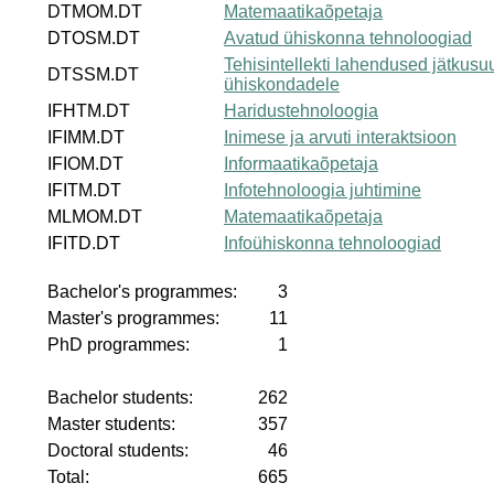
DTMOM.DT
Matemaatikaõpetaja
DTOSM.DT
Avatud ühiskonna tehnoloogiad
Tehisintellekti lahendused jätkusuu
DTSSM.DT
ühiskondadele
IFHTM.DT
Haridustehnoloogia
IFIMM.DT
Inimese ja arvuti interaktsioon
IFIOM.DT
Informaatikaõpetaja
IFITM.DT
Infotehnoloogia juhtimine
MLMOM.DT
Matemaatikaõpetaja
IFITD.DT
Infoühiskonna tehnoloogiad
Bachelor's programmes:
3
Master's programmes:
11
PhD programmes:
1
Bachelor students:
262
Master students:
357
Doctoral students:
46
Total:
665