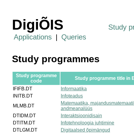
DigiÕIS
Study 
Applications
|
Queries
Study programmes
Study programme
Study programme title in 
code
IFIFB.DT
Informaatika
INITB.DT
Infoteadus
Matemaatika, majandusmatemaati
MLMB.DT
andmeanalüüs
DTIDM.DT
Interaktsioonidisain
DTITM.DT
Infotehnoloogia juhtimine
DTLGM.DT
Digitaalsed õpimängud