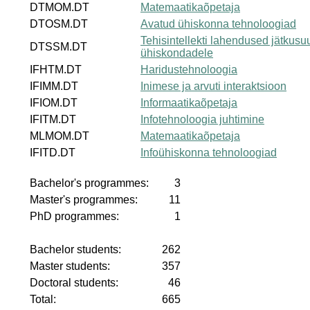
DTMOM.DT
Matemaatikaõpetaja
DTOSM.DT
Avatud ühiskonna tehnoloogiad
Tehisintellekti lahendused jätkusuu
DTSSM.DT
ühiskondadele
IFHTM.DT
Haridustehnoloogia
IFIMM.DT
Inimese ja arvuti interaktsioon
IFIOM.DT
Informaatikaõpetaja
IFITM.DT
Infotehnoloogia juhtimine
MLMOM.DT
Matemaatikaõpetaja
IFITD.DT
Infoühiskonna tehnoloogiad
Bachelor's programmes:
3
Master's programmes:
11
PhD programmes:
1
Bachelor students:
262
Master students:
357
Doctoral students:
46
Total:
665