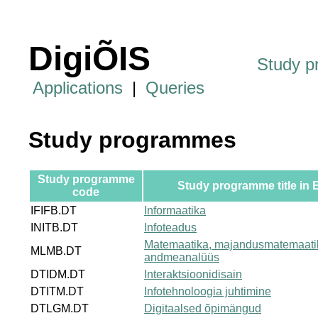
DigiÕIS
Study 
Applications
|
Queries
Study programmes
Study programme
Study programme title in 
code
IFIFB.DT
Informaatika
INITB.DT
Infoteadus
Matemaatika, majandusmatemaati
MLMB.DT
andmeanalüüs
DTIDM.DT
Interaktsioonidisain
DTITM.DT
Infotehnoloogia juhtimine
DTLGM.DT
Digitaalsed õpimängud