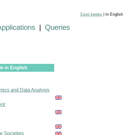
Eesti keeles
| In English
Applications
|
Queries
e in English
mics and Data Analysis
ent
le Societies