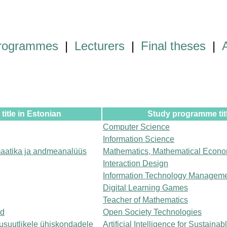
programmes
|
Lecturers
|
Final theses
|
itle in Estonian
Study programme titl
Computer Science
Information Science
aatika ja andmeanalüüs
Mathematics, Mathematical Econo
Interaction Design
Information Technology Managem
Digital Learning Games
Teacher of Mathematics
ad
Open Society Technologies
kusuutlikele ühiskondadele
Artificial Intelligence for Sustainab