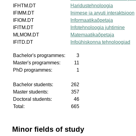
IFHTM.DT
Haridustehnoloogia
IFIMM.DT
Inimese ja arvuti interaktsioon
IFIOM.DT
Informaatikaõpetaja
IFITM.DT
Infotehnoloogia juhtimine
MLMOM.DT
Matemaatikaõpetaja
IFITD.DT
Infoühiskonna tehnoloogiad
Bachelor's programmes:
3
Master's programmes:
11
PhD programmes:
1
Bachelor students:
262
Master students:
357
Doctoral students:
46
Total:
665
Minor fields of study