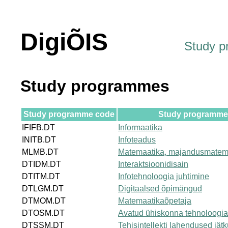
DigiÕIS
Study 
Study programmes
Study programme code
Study programme t
IFIFB.DT
Informaatika
INITB.DT
Infoteadus
MLMB.DT
Matemaatika, majandusmatem
DTIDM.DT
Interaktsioonidisain
DTITM.DT
Infotehnoloogia juhtimine
DTLGM.DT
Digitaalsed õpimängud
DTMOM.DT
Matemaatikaõpetaja
DTOSM.DT
Avatud ühiskonna tehnoloogi
DTSSM.DT
Tehisintellekti lahendused jät