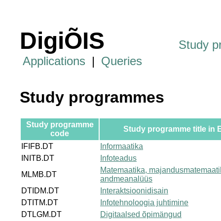
DigiÕIS
Study 
Applications
|
Queries
Study programmes
Study programme
Study programme title in 
code
IFIFB.DT
Informaatika
INITB.DT
Infoteadus
Matemaatika, majandusmatemaati
MLMB.DT
andmeanalüüs
DTIDM.DT
Interaktsioonidisain
DTITM.DT
Infotehnoloogia juhtimine
DTLGM.DT
Digitaalsed õpimängud