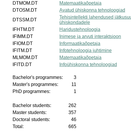
DTMOM.DT
Matemaatikaõpetaja
DTOSM.DT
Avatud ühiskonna tehnoloogiad
Tehisintellekti lahendused jätkusuu
DTSSM.DT
ühiskondadele
IFHTM.DT
Haridustehnoloogia
IFIMM.DT
Inimese ja arvuti interaktsioon
IFIOM.DT
Informaatikaõpetaja
IFITM.DT
Infotehnoloogia juhtimine
MLMOM.DT
Matemaatikaõpetaja
IFITD.DT
Infoühiskonna tehnoloogiad
Bachelor's programmes:
3
Master's programmes:
11
PhD programmes:
1
Bachelor students:
262
Master students:
357
Doctoral students:
46
Total:
665