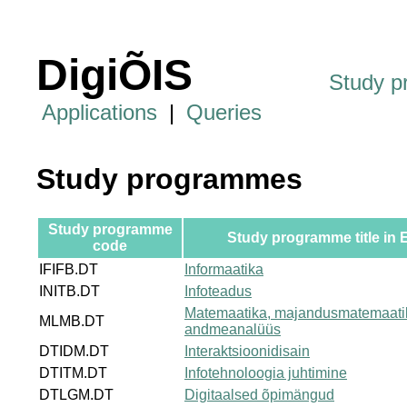
DigiÕIS
Study 
Applications
|
Queries
Study programmes
Study programme
Study programme title in 
code
IFIFB.DT
Informaatika
INITB.DT
Infoteadus
Matemaatika, majandusmatemaati
MLMB.DT
andmeanalüüs
DTIDM.DT
Interaktsioonidisain
DTITM.DT
Infotehnoloogia juhtimine
DTLGM.DT
Digitaalsed õpimängud