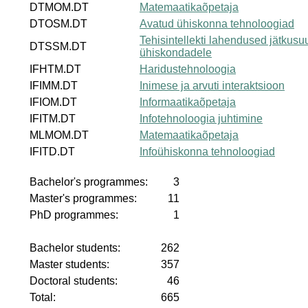
DTMOM.DT
Matemaatikaõpetaja
DTOSM.DT
Avatud ühiskonna tehnoloogiad
Tehisintellekti lahendused jätkusuu
DTSSM.DT
ühiskondadele
IFHTM.DT
Haridustehnoloogia
IFIMM.DT
Inimese ja arvuti interaktsioon
IFIOM.DT
Informaatikaõpetaja
IFITM.DT
Infotehnoloogia juhtimine
MLMOM.DT
Matemaatikaõpetaja
IFITD.DT
Infoühiskonna tehnoloogiad
Bachelor's programmes:
3
Master's programmes:
11
PhD programmes:
1
Bachelor students:
262
Master students:
357
Doctoral students:
46
Total:
665