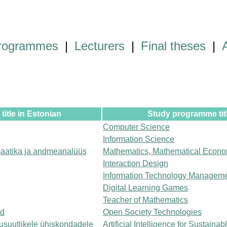
programmes
|
Lecturers
|
Final theses
|
itle in Estonian
Study programme titl
Computer Science
Information Science
aatika ja andmeanalüüs
Mathematics, Mathematical Econo
Interaction Design
Information Technology Managem
Digital Learning Games
Teacher of Mathematics
ad
Open Society Technologies
kusuutlikele ühiskondadele
Artificial Intelligence for Sustainab