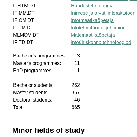
IFHTM.DT
Haridustehnoloogia
IFIMM.DT
Inimese ja arvuti interaktsioon
IFIOM.DT
Informaatikaõpetaja
IFITM.DT
Infotehnoloogia juhtimine
MLMOM.DT
Matemaatikaõpetaja
IFITD.DT
Infoühiskonna tehnoloogiad
Bachelor's programmes:
3
Master's programmes:
11
PhD programmes:
1
Bachelor students:
262
Master students:
357
Doctoral students:
46
Total:
665
Minor fields of study