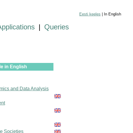
Eesti keeles
| In English
Applications
|
Queries
e in English
mics and Data Analysis
ent
le Societies