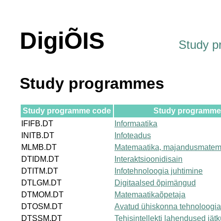
DigiÕIS
Study 
Study programmes
Study programme code
Study programme t
IFIFB.DT
Informaatika
INITB.DT
Infoteadus
MLMB.DT
Matemaatika, majandusmatem
DTIDM.DT
Interaktsioonidisain
DTITM.DT
Infotehnoloogia juhtimine
DTLGM.DT
Digitaalsed õpimängud
DTMOM.DT
Matemaatikaõpetaja
DTOSM.DT
Avatud ühiskonna tehnoloogi
DTSSM.DT
Tehisintellekti lahendused jät