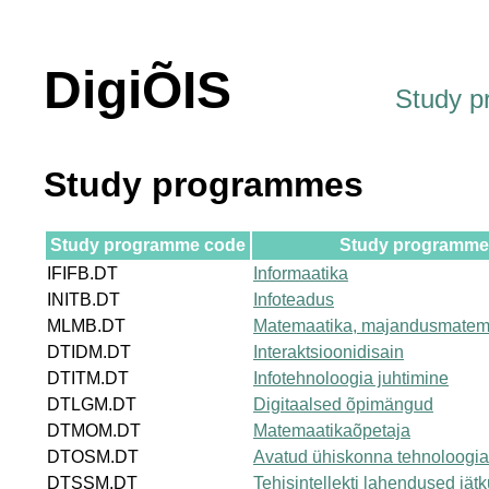
DigiÕIS
Study 
Study programmes
Study programme code
Study programme t
IFIFB.DT
Informaatika
INITB.DT
Infoteadus
MLMB.DT
Matemaatika, majandusmatem
DTIDM.DT
Interaktsioonidisain
DTITM.DT
Infotehnoloogia juhtimine
DTLGM.DT
Digitaalsed õpimängud
DTMOM.DT
Matemaatikaõpetaja
DTOSM.DT
Avatud ühiskonna tehnoloogi
DTSSM.DT
Tehisintellekti lahendused jät