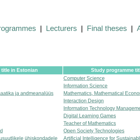
programmes
|
Lecturers
|
Final theses
|
itle in Estonian
Study programme titl
Computer Science
Information Science
aatika ja andmeanalüüs
Mathematics, Mathematical Econo
Interaction Design
Information Technology Managem
Digital Learning Games
Teacher of Mathematics
ad
Open Society Technologies
kusuutlikele ühiskondadele
Artificial Intelligence for Sustainab