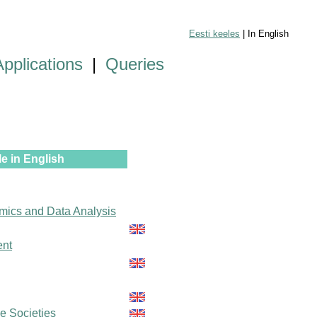
Eesti keeles
| In English
Applications
|
Queries
e in English
mics and Data Analysis
ent
le Societies