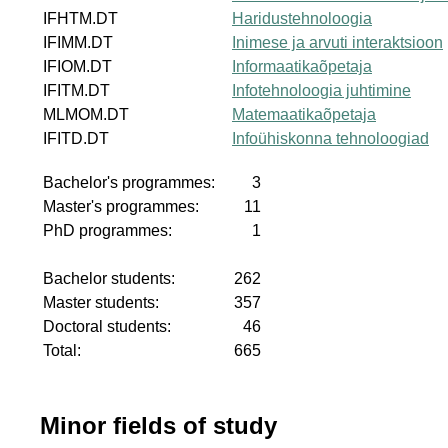
IFHTM.DT
Haridustehnoloogia
IFIMM.DT
Inimese ja arvuti interaktsioon
IFIOM.DT
Informaatikaõpetaja
IFITM.DT
Infotehnoloogia juhtimine
MLMOM.DT
Matemaatikaõpetaja
IFITD.DT
Infoühiskonna tehnoloogiad
Bachelor's programmes:
3
Master's programmes:
11
PhD programmes:
1
Bachelor students:
262
Master students:
357
Doctoral students:
46
Total:
665
Minor fields of study