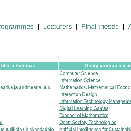
programmes
|
Lecturers
|
Final theses
|
itle in Estonian
Study programme titl
Computer Science
Information Science
aatika ja andmeanalüüs
Mathematics, Mathematical Econo
Interaction Design
Information Technology Managem
Digital Learning Games
Teacher of Mathematics
ad
Open Society Technologies
kusuutlikele ühiskondadele
Artificial Intelligence for Sustainab