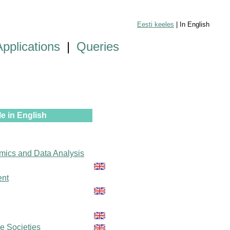
Eesti keeles
| In English
Applications
|
Queries
e in English
mics and Data Analysis
ent
le Societies