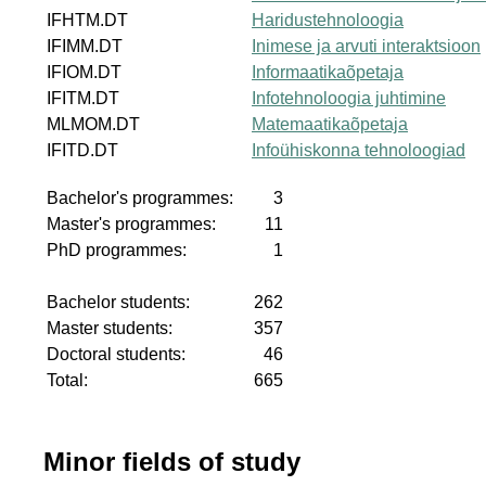
IFHTM.DT
Haridustehnoloogia
IFIMM.DT
Inimese ja arvuti interaktsioon
IFIOM.DT
Informaatikaõpetaja
IFITM.DT
Infotehnoloogia juhtimine
MLMOM.DT
Matemaatikaõpetaja
IFITD.DT
Infoühiskonna tehnoloogiad
Bachelor's programmes:
3
Master's programmes:
11
PhD programmes:
1
Bachelor students:
262
Master students:
357
Doctoral students:
46
Total:
665
Minor fields of study