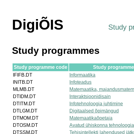
DigiÕIS
Study 
Study programmes
Study programme code
Study programme t
IFIFB.DT
Informaatika
INITB.DT
Infoteadus
MLMB.DT
Matemaatika, majandusmatem
DTIDM.DT
Interaktsioonidisain
DTITM.DT
Infotehnoloogia juhtimine
DTLGM.DT
Digitaalsed õpimängud
DTMOM.DT
Matemaatikaõpetaja
DTOSM.DT
Avatud ühiskonna tehnoloogi
DTSSM.DT
Tehisintellekti lahendused jät