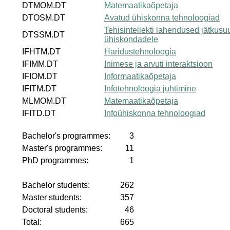
DTMOM.DT
Matemaatikaõpetaja
DTOSM.DT
Avatud ühiskonna tehnoloogiad
Tehisintellekti lahendused jätkusuu
DTSSM.DT
ühiskondadele
IFHTM.DT
Haridustehnoloogia
IFIMM.DT
Inimese ja arvuti interaktsioon
IFIOM.DT
Informaatikaõpetaja
IFITM.DT
Infotehnoloogia juhtimine
MLMOM.DT
Matemaatikaõpetaja
IFITD.DT
Infoühiskonna tehnoloogiad
Bachelor's programmes:
3
Master's programmes:
11
PhD programmes:
1
Bachelor students:
262
Master students:
357
Doctoral students:
46
Total:
665