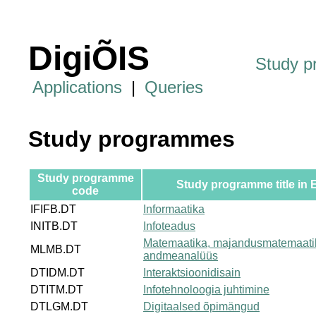
DigiÕIS
Study 
Applications
|
Queries
Study programmes
Study programme
Study programme title in 
code
IFIFB.DT
Informaatika
INITB.DT
Infoteadus
Matemaatika, majandusmatemaati
MLMB.DT
andmeanalüüs
DTIDM.DT
Interaktsioonidisain
DTITM.DT
Infotehnoloogia juhtimine
DTLGM.DT
Digitaalsed õpimängud