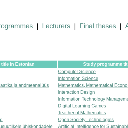
programmes
|
Lecturers
|
Final theses
|
itle in Estonian
Study programme titl
Computer Science
Information Science
aatika ja andmeanalüüs
Mathematics, Mathematical Econo
Interaction Design
Information Technology Managem
Digital Learning Games
Teacher of Mathematics
ad
Open Society Technologies
kusuutlikele ühiskondadele
Artificial Intelligence for Sustainab