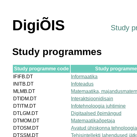
DigiÕIS
Study 
Study programmes
Study programme code
Study programme t
IFIFB.DT
Informaatika
INITB.DT
Infoteadus
MLMB.DT
Matemaatika, majandusmatem
DTIDM.DT
Interaktsioonidisain
DTITM.DT
Infotehnoloogia juhtimine
DTLGM.DT
Digitaalsed õpimängud
DTMOM.DT
Matemaatikaõpetaja
DTOSM.DT
Avatud ühiskonna tehnoloogi
DTSSM.DT
Tehisintellekti lahendused jät