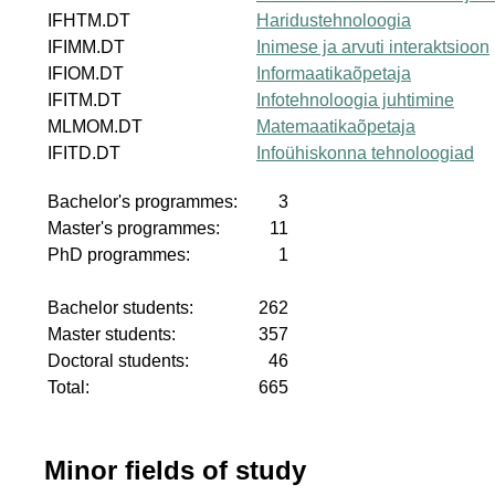
IFHTM.DT
Haridustehnoloogia
IFIMM.DT
Inimese ja arvuti interaktsioon
IFIOM.DT
Informaatikaõpetaja
IFITM.DT
Infotehnoloogia juhtimine
MLMOM.DT
Matemaatikaõpetaja
IFITD.DT
Infoühiskonna tehnoloogiad
Bachelor's programmes:
3
Master's programmes:
11
PhD programmes:
1
Bachelor students:
262
Master students:
357
Doctoral students:
46
Total:
665
Minor fields of study