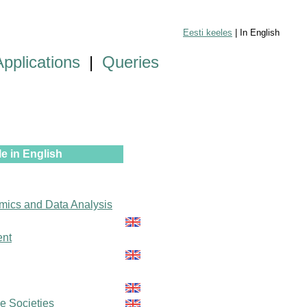
Eesti keeles
| In English
Applications
|
Queries
e in English
mics and Data Analysis
ent
le Societies