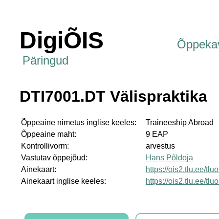
DigiÕIS
Õppeka
Päringud
DTI7001.DT Välispraktika
Õppeaine nimetus inglise keeles:
Traineeship Abroad
Õppeaine maht:
9 EAP
Kontrollivorm:
arvestus
Vastutav õppejõud:
Hans Põldoja
Ainekaart:
https://ois2.tlu.ee/t
Ainekaart inglise keeles:
https://ois2.tlu.ee/t