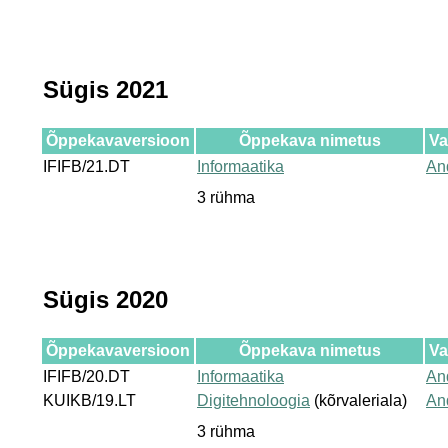
Sügis 2021
Õppekavaversioon
Õppekava nimetus
Va
IFIFB/21.DT
Informaatika
An
3 rühma
Sügis 2020
Õppekavaversioon
Õppekava nimetus
Va
IFIFB/20.DT
Informaatika
An
KUIKB/19.LT
Digitehnoloogia
(kõrvaleriala)
An
3 rühma