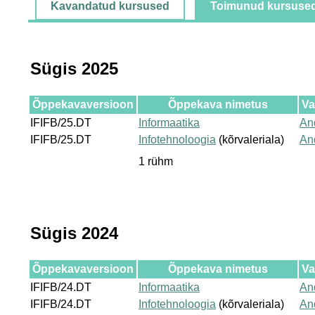
Kavandatud kursused
Toimunud kursuse
Sügis 2025
Õppekavaversioon
Õppekava nimetus
Va
IFIFB/25.DT
Informaatika
An
IFIFB/25.DT
Infotehnoloogia
(kõrvaleriala)
An
1 rühm
Sügis 2024
Õppekavaversioon
Õppekava nimetus
Va
IFIFB/24.DT
Informaatika
An
IFIFB/24.DT
Infotehnoloogia
(kõrvaleriala)
An