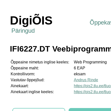
DigiÕIS
Õppeka
Päringud
IFI6227.DT Veebiprogram
Õppeaine nimetus inglise keeles:
Web Programming
Õppeaine maht:
6 EAP
Kontrollivorm:
eksam
Vastutav õppejõud:
Andrus Rinde
Ainekaart:
https://ois2.tlu.ee/tl
Ainekaart inglise keeles:
https://ois2.tlu.ee/tl