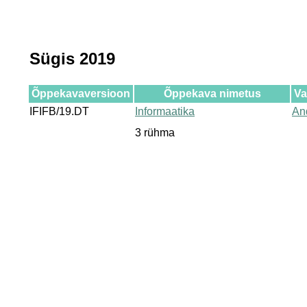
Sügis 2019
Õppekavaversioon
Õppekava nimetus
Va
IFIFB/19.DT
Informaatika
An
3 rühma