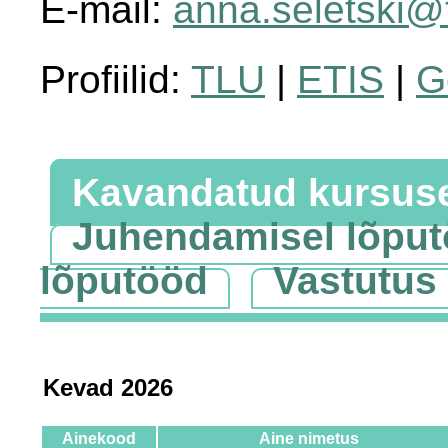
E-mail:
anna.seletski@
Profiilid:
TLU
|
ETIS
|
G
Kavandatud kursus
Juhendamisel lõpu
lõputööd
Vastutus
Kevad 2026
Ainekood
Aine nimetus