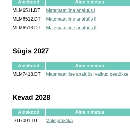
Ainekood
Aine nimetus
MLM6511.DT
Matemaatiline analüüs I
MLM6512.DT
Matemaatiline analüüs II
MLM6513.DT
Matemaatiline analüüs III
Sügis 2027
Ainekood
Aine nimetus
MLM7418.DT
Matemaatilise analüüsi valitud peatükke
Kevad 2028
Ainekood
Aine nimetus
DTI7001.DT
Välispraktika