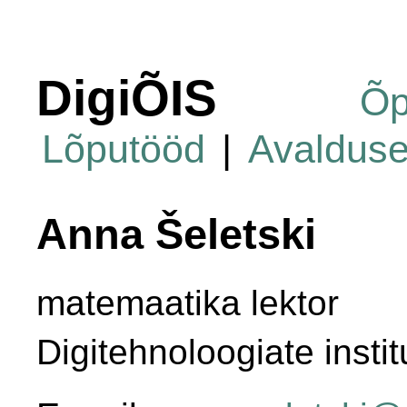
DigiÕIS
Õp
Lõputööd
|
Avaldus
Anna Šeletski
matemaatika lektor
Digitehnoloogiate instit