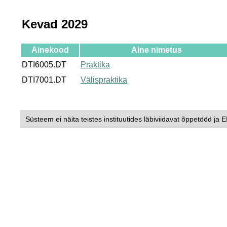
Kevad 2029
Ainekood
Aine nimetus
DTI6005.DT
Praktika
DTI7001.DT
Välispraktika
Süsteem ei näita teistes instituutides läbiviidavat õppetööd ja 