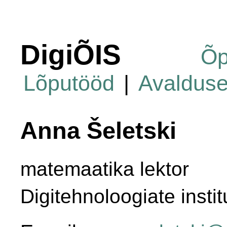
DigiÕIS
Õp
Lõputööd
|
Avaldus
Anna Šeletski
matemaatika lektor
Digitehnoloogiate instit