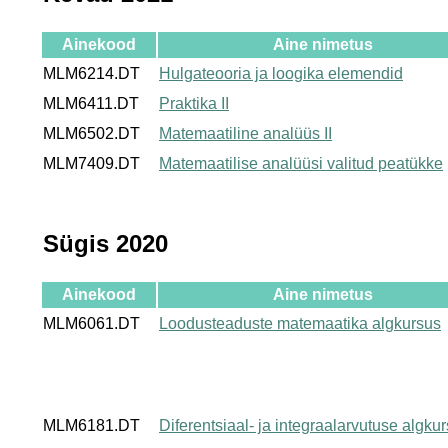
Ainekood
Aine nimetus
MLM6214.DT
Hulgateooria ja loogika elemendid
MLM6411.DT
Praktika II
MLM6502.DT
Matemaatiline analüüs II
MLM7409.DT
Matemaatilise analüüsi valitud peatükke
Sügis 2020
Ainekood
Aine nimetus
MLM6061.DT
Loodusteaduste matemaatika algkursus
MLM6181.DT
Diferentsiaal- ja integraalarvutuse algku