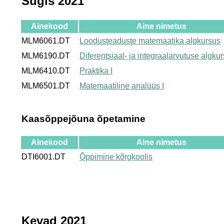
Sügis 2021
Ainekood
Aine nimetus
MLM6061.DT
Loodusteaduste matemaatika algkursus
MLM6190.DT
Diferentsiaal- ja integraalarvutuse algku
MLM6410.DT
Praktika I
MLM6501.DT
Matemaatiline analüüs I
Kaasõppejõuna õpetamine
Ainekood
Aine nimetus
DTI6001.DT
Õppimine kõrgkoolis
Kevad 2021