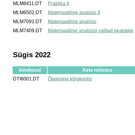
MLM6411.DT
Praktika II
MLM6502.DT
Matemaatiline analüüs II
MLM7091.DT
Matemaatiline analüüs
MLM7409.DT
Matemaatilise analüüsi valitud peatükke
Sügis 2022
Ainekood
Aine nimetus
DTI6001.DT
Õppimine kõrgkoolis