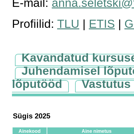
E-mail:
anna.seletski@
Profiilid:
TLU
|
ETIS
|
G
Kavandatud kursus
Juhendamisel lõpu
lõputööd
Vastutus
Sügis 2025
Ainekood
Aine nimetus