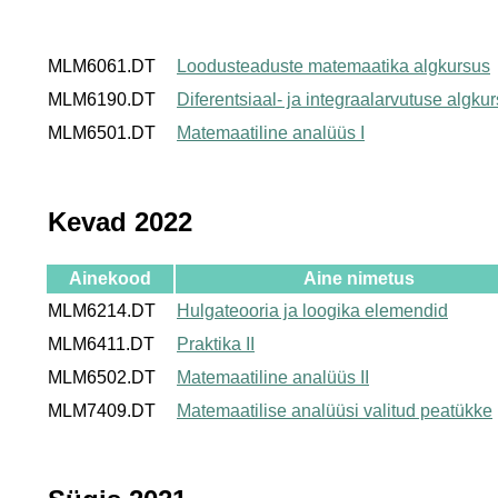
MLM6061.DT
Loodusteaduste matemaatika algkursus
MLM6190.DT
Diferentsiaal- ja integraalarvutuse algku
MLM6501.DT
Matemaatiline analüüs I
Kevad 2022
Ainekood
Aine nimetus
MLM6214.DT
Hulgateooria ja loogika elemendid
MLM6411.DT
Praktika II
MLM6502.DT
Matemaatiline analüüs II
MLM7409.DT
Matemaatilise analüüsi valitud peatükke