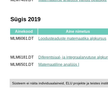
Sügis 2019
Ainekood
Aine nimetus
MLM6061.DT
Loodusteaduste matemaatika algkursus
MLM6181.DT
Diferentsiaal- ja integraalarvutuse algku
MLM6501.DT
Matemaatiline analüüs I
Süsteem ei näita individuaalaineid, ELU projekte ja teistes insti