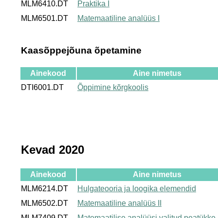
MLM6410.DT
Praktika I
MLM6501.DT
Matemaatiline analüüs I
Kaasõppejõuna õpetamine
Ainekood
Aine nimetus
DTI6001.DT
Õppimine kõrgkoolis
Kevad 2020
Ainekood
Aine nimetus
MLM6214.DT
Hulgateooria ja loogika elemendid
MLM6502.DT
Matemaatiline analüüs II
MLM7409.DT
Matemaatilise analüüsi valitud peatükke