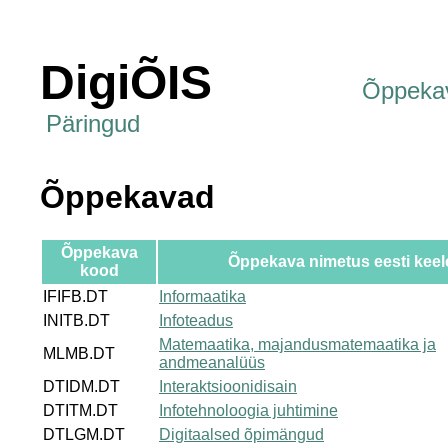
DigiÕIS
Õppeka
Päringud
Õppekavad
Õppekava
Õppekava nimetus eesti keel
kood
IFIFB.DT
Informaatika
INITB.DT
Infoteadus
Matemaatika, majandusmatemaatika ja
MLMB.DT
andmeanalüüs
DTIDM.DT
Interaktsioonidisain
DTITM.DT
Infotehnoloogia juhtimine
DTLGM.DT
Digitaalsed õpimängud