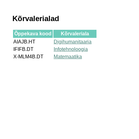
Kõrvalerialad
Õppekava kood
Kõrvaleriala
AIAJB.HT
Digihumanitaaria
IFIFB.DT
Infotehnoloogia
X-MLM4B.DT
Matemaatika