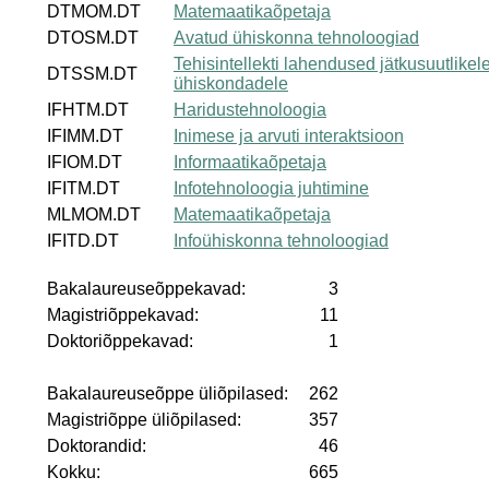
DTMOM.DT
Matemaatikaõpetaja
DTOSM.DT
Avatud ühiskonna tehnoloogiad
Tehisintellekti lahendused jätkusuutlikel
DTSSM.DT
ühiskondadele
IFHTM.DT
Haridustehnoloogia
IFIMM.DT
Inimese ja arvuti interaktsioon
IFIOM.DT
Informaatikaõpetaja
IFITM.DT
Infotehnoloogia juhtimine
MLMOM.DT
Matemaatikaõpetaja
IFITD.DT
Infoühiskonna tehnoloogiad
Bakalaureuseõppekavad:
3
Magistriõppekavad:
11
Doktoriõppekavad:
1
Bakalaureuseõppe üliõpilased:
262
Magistriõppe üliõpilased:
357
Doktorandid:
46
Kokku:
665