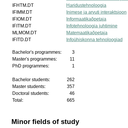
IFHTM.DT
Haridustehnoloogia
IFIMM.DT
Inimese ja arvuti interaktsioon
IFIOM.DT
Informaatikaõpetaja
IFITM.DT
Infotehnoloogia juhtimine
MLMOM.DT
Matemaatikaõpetaja
IFITD.DT
Infoühiskonna tehnoloogiad
Bachelor's programmes:
3
Master's programmes:
11
PhD programmes:
1
Bachelor students:
262
Master students:
357
Doctoral students:
46
Total:
665
Minor fields of study