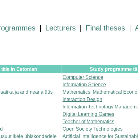
programmes
|
Lecturers
|
Final theses
|
itle in Estonian
Study programme titl
Computer Science
Information Science
aatika ja andmeanalüüs
Mathematics, Mathematical Econo
Interaction Design
Information Technology Managem
Digital Learning Games
Teacher of Mathematics
ad
Open Society Technologies
kusuutlikele ühiskondadele
Artificial Intelligence for Sustainab