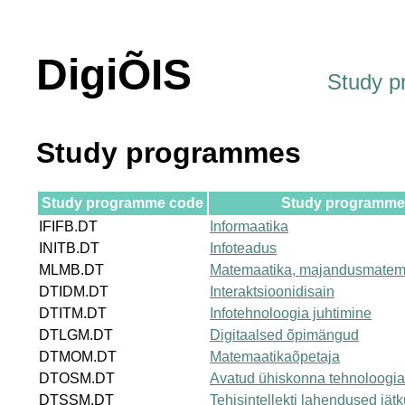
DigiÕIS
Study 
Study programmes
Study programme code
Study programme t
IFIFB.DT
Informaatika
INITB.DT
Infoteadus
MLMB.DT
Matemaatika, majandusmatem
DTIDM.DT
Interaktsioonidisain
DTITM.DT
Infotehnoloogia juhtimine
DTLGM.DT
Digitaalsed õpimängud
DTMOM.DT
Matemaatikaõpetaja
DTOSM.DT
Avatud ühiskonna tehnoloogi
DTSSM.DT
Tehisintellekti lahendused jät