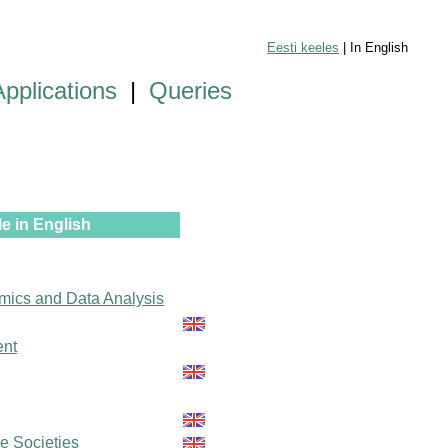
Eesti keeles
| In English
Applications
|
Queries
e in English
mics and Data Analysis
ent
le Societies