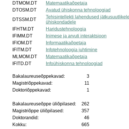
DTMOM.DT
Matemaatikaõpetaja
DTOSM.DT
Avatud ühiskonna tehnoloogiad
Tehisintellekti lahendused jätkusuutlikel
DTSSM.DT
ühiskondadele
IFHTM.DT
Haridustehnoloogia
IFIMM.DT
Inimese ja arvuti interaktsioon
IFIOM.DT
Informaatikaõpetaja
IFITM.DT
Infotehnoloogia juhtimine
MLMOM.DT
Matemaatikaõpetaja
IFITD.DT
Infoühiskonna tehnoloogiad
Bakalaureuseõppekavad:
3
Magistriõppekavad:
11
Doktoriõppekavad:
1
Bakalaureuseõppe üliõpilased:
262
Magistriõppe üliõpilased:
357
Doktorandid:
46
Kokku:
665