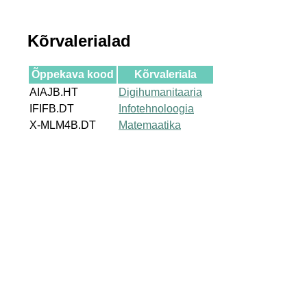
Kõrvalerialad
Õppekava kood
Kõrvaleriala
AIAJB.HT
Digihumanitaaria
IFIFB.DT
Infotehnoloogia
X-MLM4B.DT
Matemaatika