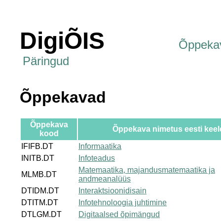
DigiÕIS
Õppeka
Päringud
Õppekavad
Õppekava
Õppekava nimetus eesti keel
kood
IFIFB.DT
Informaatika
INITB.DT
Infoteadus
Matemaatika, majandusmatemaatika ja
MLMB.DT
andmeanalüüs
DTIDM.DT
Interaktsioonidisain
DTITM.DT
Infotehnoloogia juhtimine
DTLGM.DT
Digitaalsed õpimängud