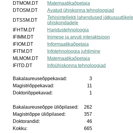
DTMOM.DT
Matemaatikaõpetaja
DTOSM.DT
Avatud ühiskonna tehnoloogiad
Tehisintellekti lahendused jätkusuutlikel
DTSSM.DT
ühiskondadele
IFHTM.DT
Haridustehnoloogia
IFIMM.DT
Inimese ja arvuti interaktsioon
IFIOM.DT
Informaatikaõpetaja
IFITM.DT
Infotehnoloogia juhtimine
MLMOM.DT
Matemaatikaõpetaja
IFITD.DT
Infoühiskonna tehnoloogiad
Bakalaureuseõppekavad:
3
Magistriõppekavad:
11
Doktoriõppekavad:
1
Bakalaureuseõppe üliõpilased:
262
Magistriõppe üliõpilased:
357
Doktorandid:
46
Kokku:
665