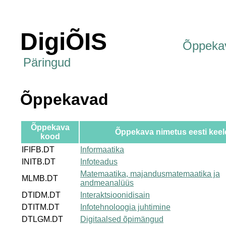
DigiÕIS
Õppeka
Päringud
Õppekavad
Õppekava
Õppekava nimetus eesti keel
kood
IFIFB.DT
Informaatika
INITB.DT
Infoteadus
Matemaatika, majandusmatemaatika ja
MLMB.DT
andmeanalüüs
DTIDM.DT
Interaktsioonidisain
DTITM.DT
Infotehnoloogia juhtimine
DTLGM.DT
Digitaalsed õpimängud