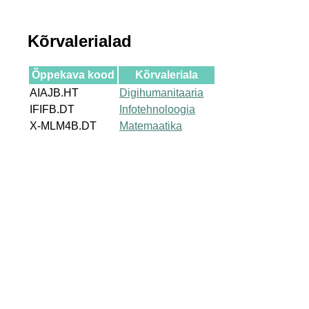
Kõrvalerialad
Õppekava kood
Kõrvaleriala
AIAJB.HT
Digihumanitaaria
IFIFB.DT
Infotehnoloogia
X-MLM4B.DT
Matemaatika