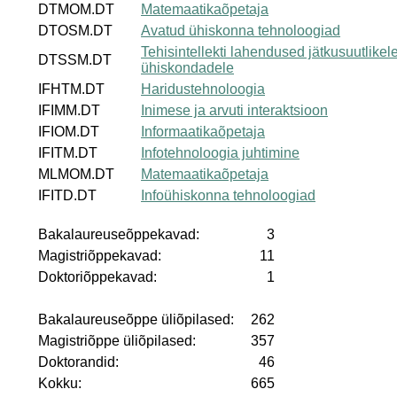
DTMOM.DT
Matemaatikaõpetaja
DTOSM.DT
Avatud ühiskonna tehnoloogiad
Tehisintellekti lahendused jätkusuutlikel
DTSSM.DT
ühiskondadele
IFHTM.DT
Haridustehnoloogia
IFIMM.DT
Inimese ja arvuti interaktsioon
IFIOM.DT
Informaatikaõpetaja
IFITM.DT
Infotehnoloogia juhtimine
MLMOM.DT
Matemaatikaõpetaja
IFITD.DT
Infoühiskonna tehnoloogiad
Bakalaureuseõppekavad:
3
Magistriõppekavad:
11
Doktoriõppekavad:
1
Bakalaureuseõppe üliõpilased:
262
Magistriõppe üliõpilased:
357
Doktorandid:
46
Kokku:
665