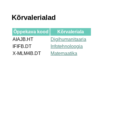
Kõrvalerialad
Õppekava kood
Kõrvaleriala
AIAJB.HT
Digihumanitaaria
IFIFB.DT
Infotehnoloogia
X-MLM4B.DT
Matemaatika