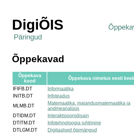
DigiÕIS
Õppeka
Päringud
Õppekavad
Õppekava
Õppekava nimetus eesti keel
kood
IFIFB.DT
Informaatika
INITB.DT
Infoteadus
Matemaatika, majandusmatemaatika ja
MLMB.DT
andmeanalüüs
DTIDM.DT
Interaktsioonidisain
DTITM.DT
Infotehnoloogia juhtimine
DTLGM.DT
Digitaalsed õpimängud