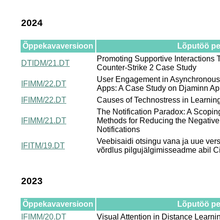
2024
Õppekavaversioon
Lõputöö pea
Promoting Supportive Interactions
DTIDM/21.DT
Counter-Strike 2 Case Study
User Engagement in Asynchronous 
IFIMM/22.DT
Apps: A Case Study on Djaminn A
IFIMM/22.DT
Causes of Technostress in Learn
The Notification Paradox: A Scopin
IFIMM/21.DT
Methods for Reducing the Negative
Notifications
Veebisaidi otsingu vana ja uue ve
IFITM/19.DT
võrdlus pilgujälgimisseadme abil Ci
2023
Õppekavaversioon
Lõputöö pea
IFIMM/20.DT
Visual Attention in Distance Learni