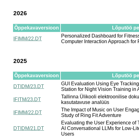
2026
Õppekavaversioon
Lõputöö pea
Personalized Dashboard for Fitnes
IFIMM/22.DT
Computer Interaction Approach fo
2025
Õppekavaversioon
Lõputöö pea
GUI Evaluation Using Eye Tracking:
DTIDM/23.DT
Station for Night Vision Training in 
Tallinna Ülikooli elektroonilise d
IFITM/23.DT
kasutatavuse analüüs
The Impact of Music on User Enga
IFIMM/22.DT
Study of Ring Fit Adventure
Evaluating the User Experience of
DTIDM/21.DT
AI Conversational LLMs for Low-Lit
Users