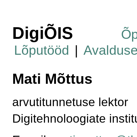
DigiÕIS
Õp
Lõputööd
|
Avaldus
Mati Mõttus
arvutitunnetuse lektor
Digitehnoloogiate instit