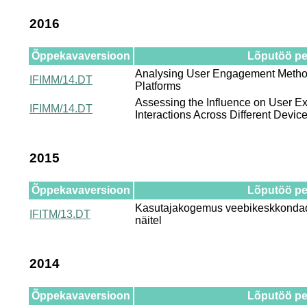
2016
Õppekavaversioon
Lõputöö pea
Analysing User Engagement Method
IFIMM/14.DT
Platforms
Assessing the Influence on User Ex
IFIMM/14.DT
Interactions Across Different Devic
2015
Õppekavaversioon
Lõputöö pea
Kasutajakogemus veebikeskkondad
IFITM/13.DT
näitel
2014
Õppekavaversioon
Lõputöö pea