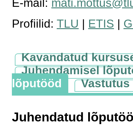
E-mail:
mati.mottus@tl
Profiilid:
TLU
|
ETIS
|
G
Kavandatud kursus
Juhendamisel lõpu
lõputööd
Vastutus
Juhendatud lõputö