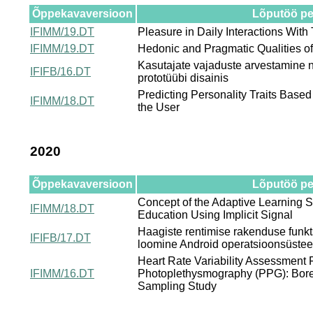
Õppekavaversioon
Lõputöö pea
IFIMM/19.DT
Pleasure in Daily Interactions Wit
IFIMM/19.DT
Hedonic and Pragmatic Qualities 
Kasutajate vajaduste arvestamine n
IFIFB/16.DT
prototüübi disainis
Predicting Personality Traits Base
IFIMM/18.DT
the User
2020
Õppekavaversioon
Lõputöö pea
Concept of the Adaptive Learning S
IFIMM/18.DT
Education Using Implicit Signal
Haagiste rentimise rakenduse funkt
IFIFB/17.DT
loomine Android operatsioonsüstee
Heart Rate Variability Assessment
IFIMM/16.DT
Photoplethysmography (PPG): Bor
Sampling Study