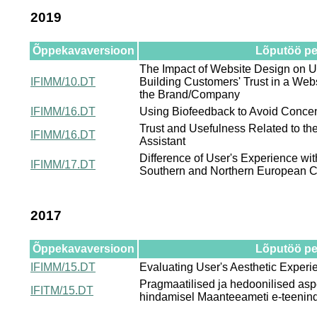
2019
Õppekavaversioon
Lõputöö pea
The Impact of Website Design on Us
IFIMM/10.DT
Building Customers' Trust in a Web
the Brand/Company
IFIMM/16.DT
Using Biofeedback to Avoid Concent
Trust and Usefulness Related to th
IFIMM/16.DT
Assistant
Difference of User's Experience wi
IFIMM/17.DT
Southern and Northern European C
2017
Õppekavaversioon
Lõputöö pea
IFIMM/15.DT
Evaluating User's Aesthetic Experi
Pragmaatilised ja hedoonilised as
IFITM/15.DT
hindamisel Maanteeameti e-teenind