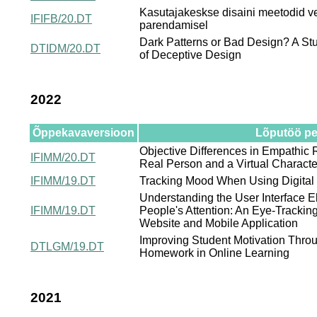
Kasutajakeskse disaini meetodid v
IFIFB/20.DT
parendamisel
Dark Patterns or Bad Design? A S
DTIDM/20.DT
of Deceptive Design
2022
Õppekavaversioon
Lõputöö pea
Objective Differences in Empathic
IFIMM/20.DT
Real Person and a Virtual Characte
IFIMM/19.DT
Tracking Mood When Using Digital 
Understanding the User Interface 
IFIMM/19.DT
People's Attention: An Eye-Trackin
Website and Mobile Application
Improving Student Motivation Throu
DTLGM/19.DT
Homework in Online Learning
2021