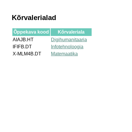
Kõrvalerialad
Õppekava kood
Kõrvaleriala
AIAJB.HT
Digihumanitaaria
IFIFB.DT
Infotehnoloogia
X-MLM4B.DT
Matemaatika