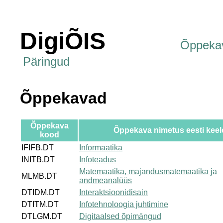
DigiÕIS
Õppeka
Päringud
Õppekavad
Õppekava
Õppekava nimetus eesti keel
kood
IFIFB.DT
Informaatika
INITB.DT
Infoteadus
Matemaatika, majandusmatemaatika ja
MLMB.DT
andmeanalüüs
DTIDM.DT
Interaktsioonidisain
DTITM.DT
Infotehnoloogia juhtimine
DTLGM.DT
Digitaalsed õpimängud