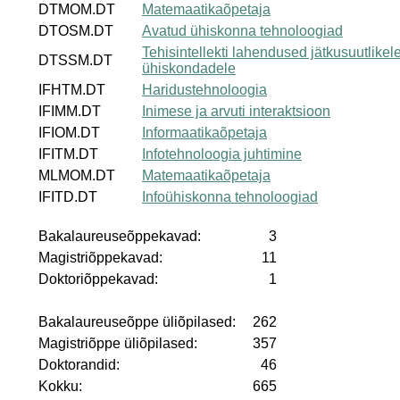
DTMOM.DT
Matemaatikaõpetaja
DTOSM.DT
Avatud ühiskonna tehnoloogiad
Tehisintellekti lahendused jätkusuutlikel
DTSSM.DT
ühiskondadele
IFHTM.DT
Haridustehnoloogia
IFIMM.DT
Inimese ja arvuti interaktsioon
IFIOM.DT
Informaatikaõpetaja
IFITM.DT
Infotehnoloogia juhtimine
MLMOM.DT
Matemaatikaõpetaja
IFITD.DT
Infoühiskonna tehnoloogiad
Bakalaureuseõppekavad:
3
Magistriõppekavad:
11
Doktoriõppekavad:
1
Bakalaureuseõppe üliõpilased:
262
Magistriõppe üliõpilased:
357
Doktorandid:
46
Kokku:
665