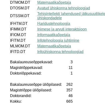
DTMOM.DT
Matemaatikaõpetaja
DTOSM.DT
Avatud ühiskonna tehnoloogiad
Tehisintellekti lahendused jätkusuutlikel
DTSSM.DT
ühiskondadele
IFHTM.DT
Haridustehnoloogia
IFIMM.DT
Inimese ja arvuti interaktsioon
IFIOM.DT
Informaatikaõpetaja
IFITM.DT
Infotehnoloogia juhtimine
MLMOM.DT
Matemaatikaõpetaja
IFITD.DT
Infoühiskonna tehnoloogiad
Bakalaureuseõppekavad:
3
Magistriõppekavad:
11
Doktoriõppekavad:
1
Bakalaureuseõppe üliõpilased:
262
Magistriõppe üliõpilased:
357
Doktorandid:
46
Kokku:
665