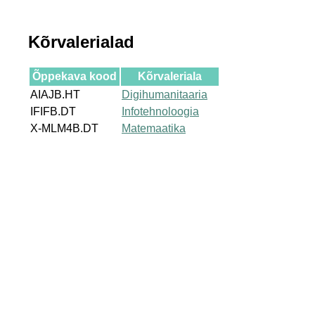
Kõrvalerialad
Õppekava kood
Kõrvaleriala
AIAJB.HT
Digihumanitaaria
IFIFB.DT
Infotehnoloogia
X-MLM4B.DT
Matemaatika