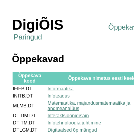
DigiÕIS
Õppeka
Päringud
Õppekavad
Õppekava
Õppekava nimetus eesti keel
kood
IFIFB.DT
Informaatika
INITB.DT
Infoteadus
Matemaatika, majandusmatemaatika ja
MLMB.DT
andmeanalüüs
DTIDM.DT
Interaktsioonidisain
DTITM.DT
Infotehnoloogia juhtimine
DTLGM.DT
Digitaalsed õpimängud