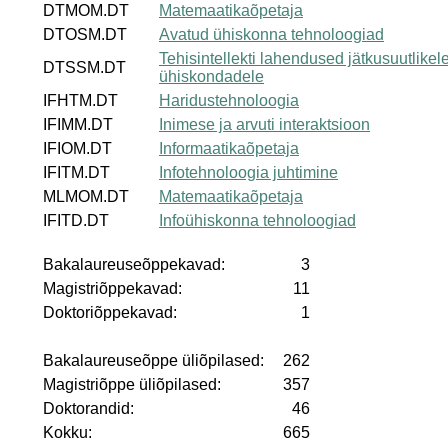
DTMOM.DT
Matemaatikaõpetaja
DTOSM.DT
Avatud ühiskonna tehnoloogiad
Tehisintellekti lahendused jätkusuutlikel
DTSSM.DT
ühiskondadele
IFHTM.DT
Haridustehnoloogia
IFIMM.DT
Inimese ja arvuti interaktsioon
IFIOM.DT
Informaatikaõpetaja
IFITM.DT
Infotehnoloogia juhtimine
MLMOM.DT
Matemaatikaõpetaja
IFITD.DT
Infoühiskonna tehnoloogiad
Bakalaureuseõppekavad:
3
Magistriõppekavad:
11
Doktoriõppekavad:
1
Bakalaureuseõppe üliõpilased:
262
Magistriõppe üliõpilased:
357
Doktorandid:
46
Kokku:
665