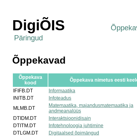
DigiÕIS
Õppeka
Päringud
Õppekavad
Õppekava
Õppekava nimetus eesti keel
kood
IFIFB.DT
Informaatika
INITB.DT
Infoteadus
Matemaatika, majandusmatemaatika ja
MLMB.DT
andmeanalüüs
DTIDM.DT
Interaktsioonidisain
DTITM.DT
Infotehnoloogia juhtimine
DTLGM.DT
Digitaalsed õpimängud