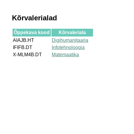
Kõrvalerialad
Õppekava kood
Kõrvaleriala
AIAJB.HT
Digihumanitaaria
IFIFB.DT
Infotehnoloogia
X-MLM4B.DT
Matemaatika