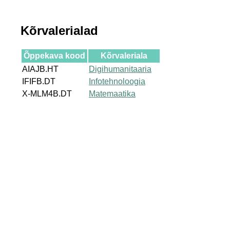
Kõrvalerialad
Õppekava kood
Kõrvaleriala
AIAJB.HT
Digihumanitaaria
IFIFB.DT
Infotehnoloogia
X-MLM4B.DT
Matemaatika