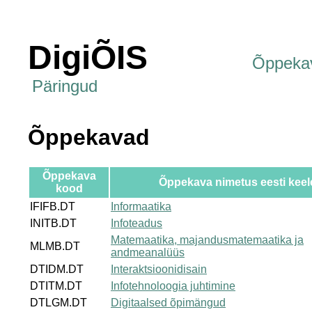
DigiÕIS
Õppeka
Päringud
Õppekavad
Õppekava
Õppekava nimetus eesti keel
kood
IFIFB.DT
Informaatika
INITB.DT
Infoteadus
Matemaatika, majandusmatemaatika ja
MLMB.DT
andmeanalüüs
DTIDM.DT
Interaktsioonidisain
DTITM.DT
Infotehnoloogia juhtimine
DTLGM.DT
Digitaalsed õpimängud