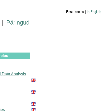
Eesti keeles |
In English
|
Päringud
eeles
 Data Analysis
ties