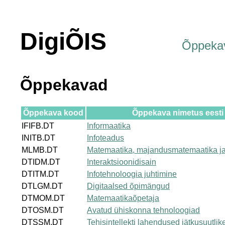
DigiÕIS
Õppeka
Õppekavad
Õppekava kood
Õppekava nimetus eesti
IFIFB.DT
Informaatika
INITB.DT
Infoteadus
MLMB.DT
Matemaatika, majandusmatemaatika j
DTIDM.DT
Interaktsioonidisain
DTITM.DT
Infotehnoloogia juhtimine
DTLGM.DT
Digitaalsed õpimängud
DTMOM.DT
Matemaatikaõpetaja
DTOSM.DT
Avatud ühiskonna tehnoloogiad
DTSSM.DT
Tehisintellekti lahendused jätkusuutli