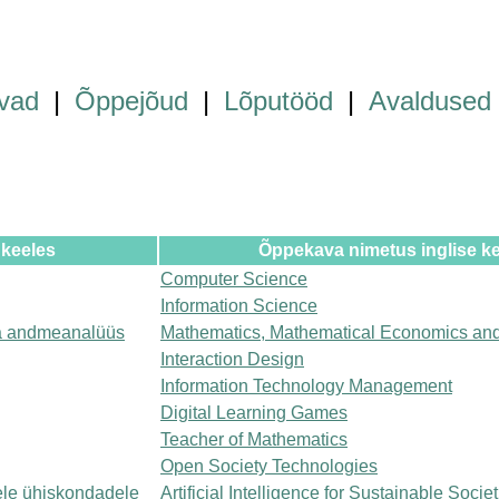
vad
|
Õppejõud
|
Lõputööd
|
Avaldused
 keeles
Õppekava nimetus inglise k
Computer Science
Information Science
a andmeanalüüs
Mathematics, Mathematical Economics and
Interaction Design
Information Technology Management
Digital Learning Games
Teacher of Mathematics
Open Society Technologies
kele ühiskondadele
Artificial Intelligence for Sustainable Socie