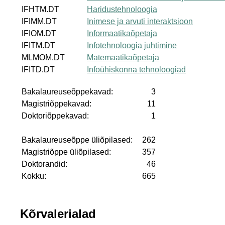
IFHTM.DT
Haridustehnoloogia
IFIMM.DT
Inimese ja arvuti interaktsioon
IFIOM.DT
Informaatikaõpetaja
IFITM.DT
Infotehnoloogia juhtimine
MLMOM.DT
Matemaatikaõpetaja
IFITD.DT
Infoühiskonna tehnoloogiad
Bakalaureuseõppekavad:
3
Magistriõppekavad:
11
Doktoriõppekavad:
1
Bakalaureuseõppe üliõpilased:
262
Magistriõppe üliõpilased:
357
Doktorandid:
46
Kokku:
665
Kõrvalerialad