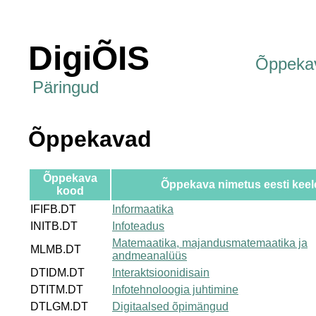
DigiÕIS
Õppeka
Päringud
Õppekavad
Õppekava
Õppekava nimetus eesti keel
kood
IFIFB.DT
Informaatika
INITB.DT
Infoteadus
Matemaatika, majandusmatemaatika ja
MLMB.DT
andmeanalüüs
DTIDM.DT
Interaktsioonidisain
DTITM.DT
Infotehnoloogia juhtimine
DTLGM.DT
Digitaalsed õpimängud