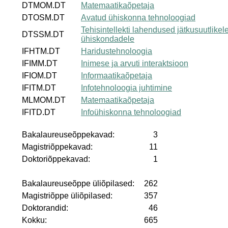
DTMOM.DT
Matemaatikaõpetaja
DTOSM.DT
Avatud ühiskonna tehnoloogiad
Tehisintellekti lahendused jätkusuutlikel
DTSSM.DT
ühiskondadele
IFHTM.DT
Haridustehnoloogia
IFIMM.DT
Inimese ja arvuti interaktsioon
IFIOM.DT
Informaatikaõpetaja
IFITM.DT
Infotehnoloogia juhtimine
MLMOM.DT
Matemaatikaõpetaja
IFITD.DT
Infoühiskonna tehnoloogiad
Bakalaureuseõppekavad:
3
Magistriõppekavad:
11
Doktoriõppekavad:
1
Bakalaureuseõppe üliõpilased:
262
Magistriõppe üliõpilased:
357
Doktorandid:
46
Kokku:
665