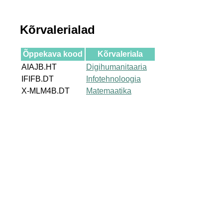
Kõrvalerialad
Õppekava kood
Kõrvaleriala
AIAJB.HT
Digihumanitaaria
IFIFB.DT
Infotehnoloogia
X-MLM4B.DT
Matemaatika