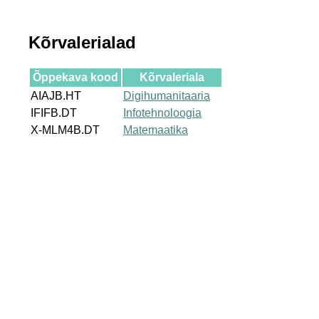
Kõrvalerialad
Õppekava kood
Kõrvaleriala
AIAJB.HT
Digihumanitaaria
IFIFB.DT
Infotehnoloogia
X-MLM4B.DT
Matemaatika