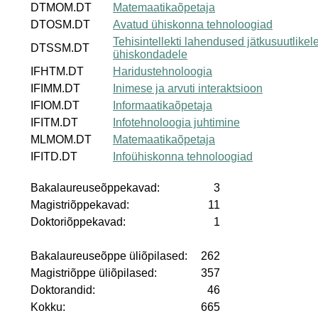
DTMOM.DT
Matemaatikaõpetaja
DTOSM.DT
Avatud ühiskonna tehnoloogiad
Tehisintellekti lahendused jätkusuutlikel
DTSSM.DT
ühiskondadele
IFHTM.DT
Haridustehnoloogia
IFIMM.DT
Inimese ja arvuti interaktsioon
IFIOM.DT
Informaatikaõpetaja
IFITM.DT
Infotehnoloogia juhtimine
MLMOM.DT
Matemaatikaõpetaja
IFITD.DT
Infoühiskonna tehnoloogiad
Bakalaureuseõppekavad:
3
Magistriõppekavad:
11
Doktoriõppekavad:
1
Bakalaureuseõppe üliõpilased:
262
Magistriõppe üliõpilased:
357
Doktorandid:
46
Kokku:
665