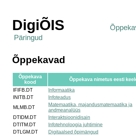
DigiÕIS
Õppeka
Päringud
Õppekavad
Õppekava
Õppekava nimetus eesti keel
kood
IFIFB.DT
Informaatika
INITB.DT
Infoteadus
Matemaatika, majandusmatemaatika ja
MLMB.DT
andmeanalüüs
DTIDM.DT
Interaktsioonidisain
DTITM.DT
Infotehnoloogia juhtimine
DTLGM.DT
Digitaalsed õpimängud