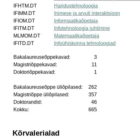
IFHTM.DT
Haridustehnoloogia
IFIMM.DT
Inimese ja arvuti interaktsioon
IFIOM.DT
Informaatikaõpetaja
IFITM.DT
Infotehnoloogia juhtimine
MLMOM.DT
Matemaatikaõpetaja
IFITD.DT
Infoühiskonna tehnoloogiad
Bakalaureuseõppekavad:
3
Magistriõppekavad:
11
Doktoriõppekavad:
1
Bakalaureuseõppe üliõpilased:
262
Magistriõppe üliõpilased:
357
Doktorandid:
46
Kokku:
665
Kõrvalerialad