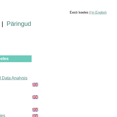
Eesti keeles |
In English
|
Päringud
eeles
 Data Analysis
ties