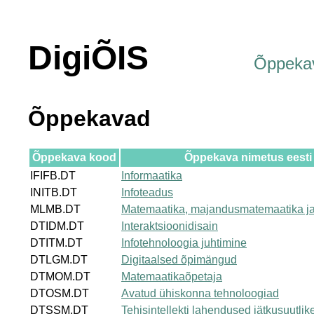
DigiÕIS
Õppeka
Õppekavad
Õppekava kood
Õppekava nimetus eesti
IFIFB.DT
Informaatika
INITB.DT
Infoteadus
MLMB.DT
Matemaatika, majandusmatemaatika j
DTIDM.DT
Interaktsioonidisain
DTITM.DT
Infotehnoloogia juhtimine
DTLGM.DT
Digitaalsed õpimängud
DTMOM.DT
Matemaatikaõpetaja
DTOSM.DT
Avatud ühiskonna tehnoloogiad
DTSSM.DT
Tehisintellekti lahendused jätkusuutli