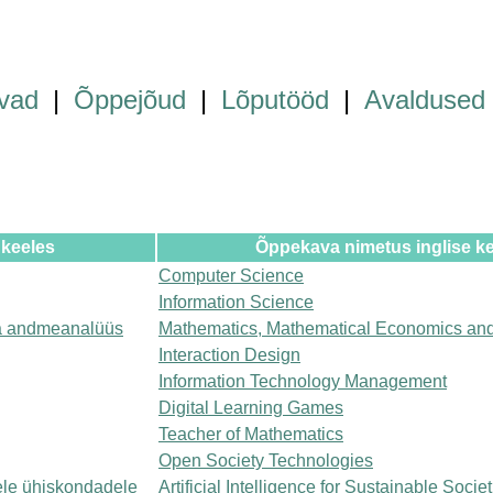
vad
|
Õppejõud
|
Lõputööd
|
Avaldused
 keeles
Õppekava nimetus inglise k
Computer Science
Information Science
a andmeanalüüs
Mathematics, Mathematical Economics and
Interaction Design
Information Technology Management
Digital Learning Games
Teacher of Mathematics
Open Society Technologies
kele ühiskondadele
Artificial Intelligence for Sustainable Socie