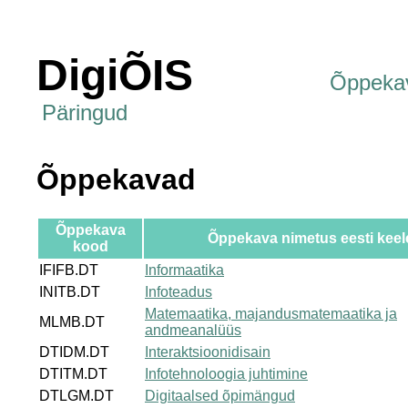
DigiÕIS
Õppeka
Päringud
Õppekavad
Õppekava
Õppekava nimetus eesti keel
kood
IFIFB.DT
Informaatika
INITB.DT
Infoteadus
Matemaatika, majandusmatemaatika ja
MLMB.DT
andmeanalüüs
DTIDM.DT
Interaktsioonidisain
DTITM.DT
Infotehnoloogia juhtimine
DTLGM.DT
Digitaalsed õpimängud