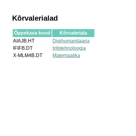
Kõrvalerialad
Õppekava kood
Kõrvaleriala
AIAJB.HT
Digihumanitaaria
IFIFB.DT
Infotehnoloogia
X-MLM4B.DT
Matemaatika