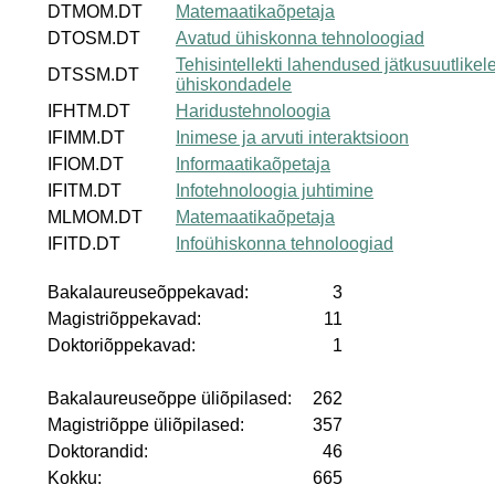
DTMOM.DT
Matemaatikaõpetaja
DTOSM.DT
Avatud ühiskonna tehnoloogiad
Tehisintellekti lahendused jätkusuutlikel
DTSSM.DT
ühiskondadele
IFHTM.DT
Haridustehnoloogia
IFIMM.DT
Inimese ja arvuti interaktsioon
IFIOM.DT
Informaatikaõpetaja
IFITM.DT
Infotehnoloogia juhtimine
MLMOM.DT
Matemaatikaõpetaja
IFITD.DT
Infoühiskonna tehnoloogiad
Bakalaureuseõppekavad:
3
Magistriõppekavad:
11
Doktoriõppekavad:
1
Bakalaureuseõppe üliõpilased:
262
Magistriõppe üliõpilased:
357
Doktorandid:
46
Kokku:
665