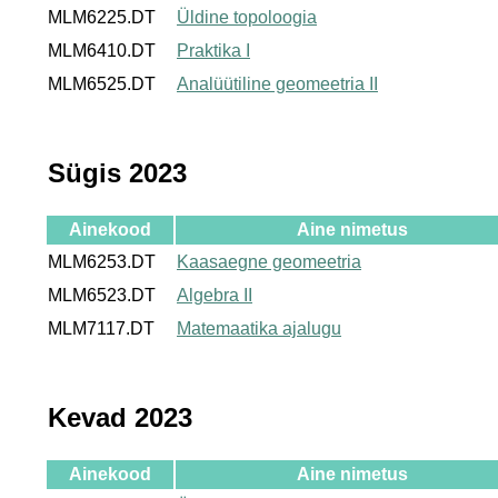
MLM6225.DT
Üldine topoloogia
MLM6410.DT
Praktika I
MLM6525.DT
Analüütiline geomeetria II
Sügis 2023
Ainekood
Aine nimetus
MLM6253.DT
Kaasaegne geomeetria
MLM6523.DT
Algebra II
MLM7117.DT
Matemaatika ajalugu
Kevad 2023
Ainekood
Aine nimetus