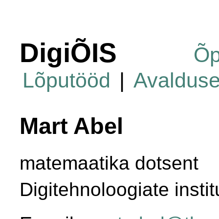
DigiÕIS
Õp
Lõputööd
|
Avaldus
Mart Abel
matemaatika dotsent
Digitehnoloogiate instit