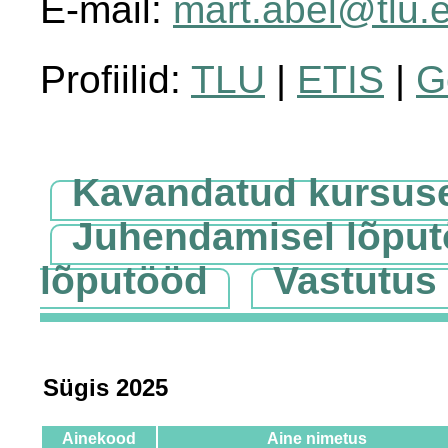
E-mail:
mart.abel@tlu.
Profiilid:
TLU
|
ETIS
|
G
Kavandatud kursus
Juhendamisel lõpu
lõputööd
Vastutus
Sügis 2025
Ainekood
Aine nimetus