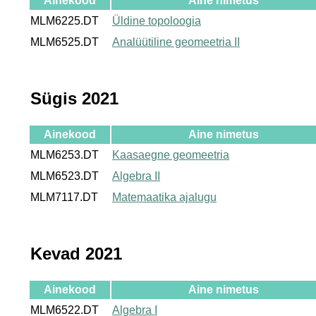
Ainekood
Aine nimetus
MLM6225.DT
Üldine topoloogia
MLM6525.DT
Analüütiline geomeetria II
Sügis 2021
Ainekood
Aine nimetus
MLM6253.DT
Kaasaegne geomeetria
MLM6523.DT
Algebra II
MLM7117.DT
Matemaatika ajalugu
Kevad 2021
Ainekood
Aine nimetus
MLM6522.DT
Algebra I