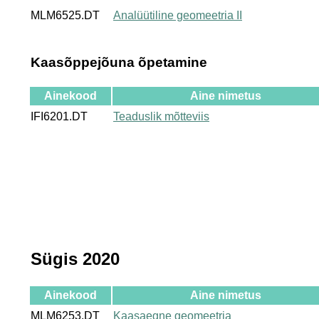
MLM6525.DT
Analüütiline geomeetria II
Kaasõppejõuna õpetamine
Ainekood
Aine nimetus
IFI6201.DT
Teaduslik mõtteviis
Sügis 2020
Ainekood
Aine nimetus
MLM6253.DT
Kaasaegne geomeetria