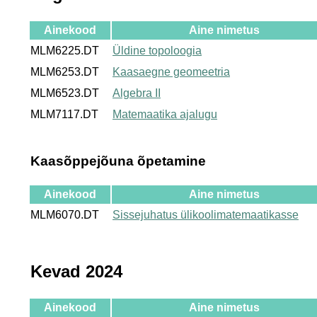
Ainekood
Aine nimetus
MLM6225.DT
Üldine topoloogia
MLM6253.DT
Kaasaegne geomeetria
MLM6523.DT
Algebra II
MLM7117.DT
Matemaatika ajalugu
Kaasõppejõuna õpetamine
Ainekood
Aine nimetus
MLM6070.DT
Sissejuhatus ülikoolimatemaatikasse
Kevad 2024
Ainekood
Aine nimetus