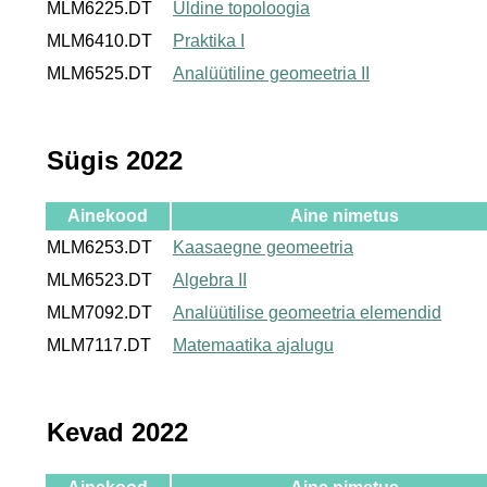
MLM6225.DT
Üldine topoloogia
MLM6410.DT
Praktika I
MLM6525.DT
Analüütiline geomeetria II
Sügis 2022
Ainekood
Aine nimetus
MLM6253.DT
Kaasaegne geomeetria
MLM6523.DT
Algebra II
MLM7092.DT
Analüütilise geomeetria elemendid
MLM7117.DT
Matemaatika ajalugu
Kevad 2022