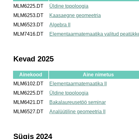
MLM6225.DT
Üldine topoloogia
MLM6253.DT
Kaasaegne geomeetria
MLM6523.DT
Algebra II
MLM7416.DT
Elementaarmatemaatika valitud peatükke
Kevad 2025
Ainekood
Aine nimetus
MLM6102.DT
Elementaarmatemaatika II
MLM6225.DT
Üldine topoloogia
MLM6421.DT
Bakalaureusetöö seminar
MLM6527.DT
Analüütiline geomeetria II
Sügis 2024