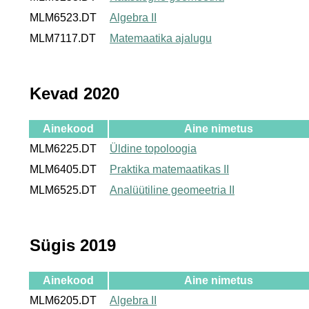
MLM6523.DT
Algebra II
MLM7117.DT
Matemaatika ajalugu
Kevad 2020
Ainekood
Aine nimetus
MLM6225.DT
Üldine topoloogia
MLM6405.DT
Praktika matemaatikas II
MLM6525.DT
Analüütiline geomeetria II
Sügis 2019
Ainekood
Aine nimetus
MLM6205.DT
Algebra II