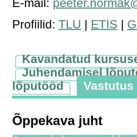
E-mail:
peeter.normak@
Profiilid:
TLU
|
ETIS
|
G
Kavandatud kursus
Juhendamisel lõpu
lõputööd
Vastutus
Õppekava juht