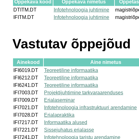
Õppekava kood
Õppekava nimetus
Õppetas
DTITM.DT
Infotehnoloogia juhtimine
magistriõp
IFITM.DT
Infotehnoloogia juhtimine
magistriõp
Vastutav õppejõud
Ainekood
Aine nimetus
IFI6019.DT
Teoreetiline informaatika
IFI6212.DT
Teoreetiline informaatika
IFI6241.DT
Teoreetiline informaatika
IFI7003.DT
Projektijuhtimine tarkvaraarenduses
IFI7009.DT
Erialaseminar
IFI7021.DT
Infotehnoloogia infrastruktuuri arendamine
IFI7028.DT
Erialapraktika
IFI7217.DT
Informaatika alused
IFI7221.DT
Sissejuhatus erialasse
IFI7241.DT
Infotehnoloogia taristu arendamine