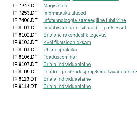
IFI7247.DT
Magistritöö
IFI7253.DT
Informaatika alused
IFI7408.DT
Infotehnoloogia strateegiline juhtimine
IFI8101.DT
Infoühiskonna käsitlused ja protsessid
IFI8102.DT
Erialane rakenduslik tegevus
IFI8103.DT
Kvalifikatsioonieksam
IFI8104.DT
Ülikoolipraktika
IFI8106.DT
Teadusseminar
IFI8107.DT
Eriala individuaalaine
IFI8109.DT
Teadus- ja arendusprojektide kavandamine 
IFI8113.DT
Eriala individuaalaine
IFI8114.DT
Eriala individuaalaine