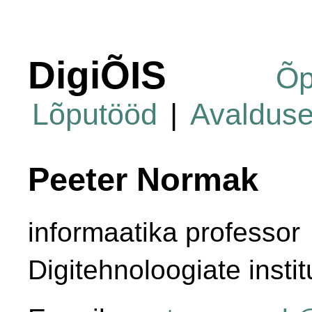
DigiÕIS
Õp
Lõputööd
|
Avaldus
Peeter Normak
informaatika professor
Digitehnoloogiate instit