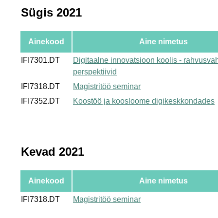
Sügis 2021
Ainekood
Aine nimetus
IFI7301.DT
Digitaalne innovatsioon koolis - rahvusva
perspektiivid
IFI7318.DT
Magistritöö seminar
IFI7352.DT
Koostöö ja koosloome digikeskkondades
Kevad 2021
Ainekood
Aine nimetus
IFI7318.DT
Magistritöö seminar