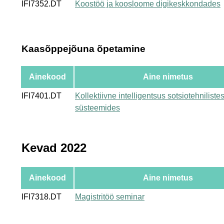
IFI7352.DT
Koostöö ja koosloome digikeskkondades
Kaasõppejõuna õpetamine
Ainekood
Aine nimetus
IFI7401.DT
Kollektiivne intelligentsus sotsiotehniliste
süsteemides
Kevad 2022
Ainekood
Aine nimetus
IFI7318.DT
Magistritöö seminar