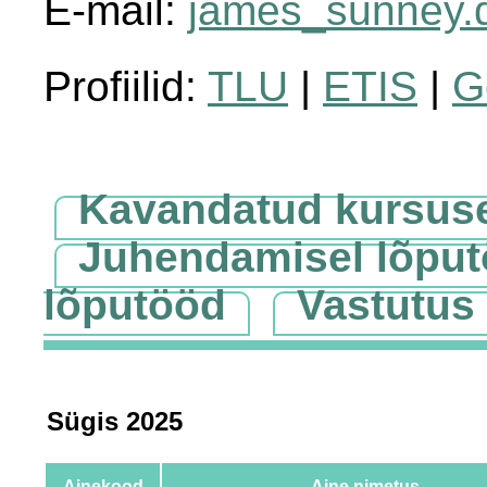
E-mail:
james_sunney.
Profiilid:
TLU
|
ETIS
|
G
Kavandatud kursus
Juhendamisel lõpu
lõputööd
Vastutus
Sügis 2025
Ainekood
Aine nimetus