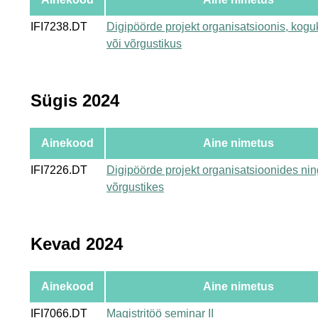
IFI7238.DT
Digipöörde projekt organisatsioonis, kog
või võrgustikus
Sügis 2024
Ainekood
Aine nimetus
IFI7226.DT
Digipöörde projekt organisatsioonides nin
võrgustikes
Kevad 2024
Ainekood
Aine nimetus
IFI7066.DT
Magistritöö seminar II