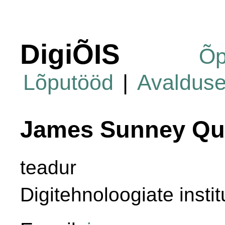
DigiÕIS
Õp
Lõputööd
|
Avaldus
James Sunney Qu
teadur
Digitehnoloogiate instit