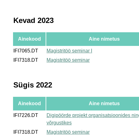
Kevad 2023
Ainekood
Aine nimetus
IFI7065.DT
Magistritöö seminar I
IFI7318.DT
Magistritöö seminar
Sügis 2022
Ainekood
Aine nimetus
IFI7226.DT
Digipöörde projekt organisatsioonides nin
võrgustikes
IFI7318.DT
Magistritöö seminar