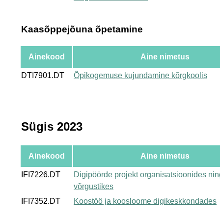
Kaasõppejõuna õpetamine
Ainekood
Aine nimetus
DTI7901.DT
Õpikogemuse kujundamine kõrgkoolis
Sügis 2023
Ainekood
Aine nimetus
IFI7226.DT
Digipöörde projekt organisatsioonides nin
võrgustikes
IFI7352.DT
Koostöö ja koosloome digikeskkondades