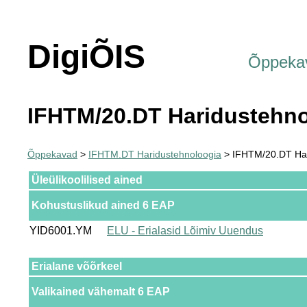
DigiÕIS
Õppeka
IFHTM/20.DT Haridustehno
Õppekavad
>
IFHTM.DT Haridustehnoloogia
> IFHTM/20.DT Har
Üleülikoolilised ained
Kohustuslikud ained 6 EAP
YID6001.YM
ELU - Erialasid Lõimiv Uuendus
Erialane võõrkeel
Valikained vähemalt 6 EAP