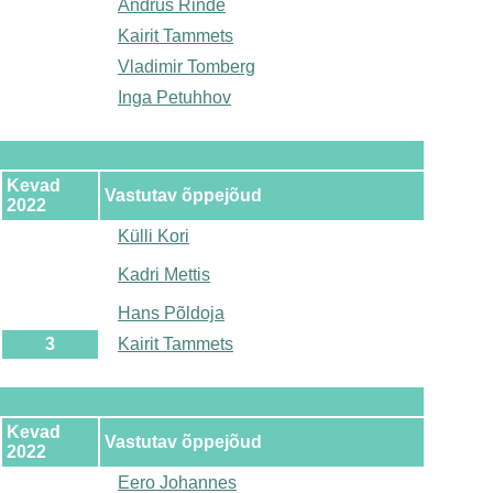
Andrus Rinde
Kairit Tammets
Vladimir Tomberg
Inga Petuhhov
Kevad
Vastutav õppejõud
2022
Külli Kori
Kadri Mettis
Hans Põldoja
3
Kairit Tammets
Kevad
Vastutav õppejõud
2022
Eero Johannes