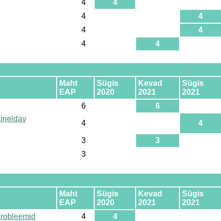
4
4
4
4
4
4
4
4
Maht
Sügis
Kevad
Sügis
EAP
2020
2021
2021
6
6
irjeldav
4
4
3
3
3
Maht
Sügis
Kevad
Sügis
EAP
2020
2021
2021
probleemid
4
4