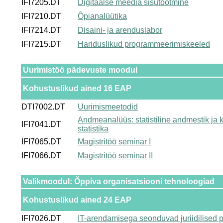
IFI7205.DT
Digitaalse meedia sisutootmine
IFI7210.DT
Õpianalüütika
IFI7214.DT
Disaini- ja arenduslabor
IFI7215.DT
Hariduslikud programmeerimiskeeled
Uurimistöö pädevuste moodul
Kohustuslikud ained 16 EAP
DTI7002.DT
Uurimismeetodid
Andmeanalüüs: statistiline andmestik ja k
IFI7041.DT
statistika
IFI7065.DT
Magistritöö seminar I
IFI7066.DT
Magistritöö seminar II
Valikmoodul: Õppiva organisatsiooni tehnoloogiad
Kohustuslikud ained 24 EAP
IFI7026.DT
IT-arendamisega seonduvad juriidilised 