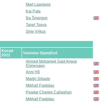
Mart Laanpere
Kai Pata
Ilja Šmorgun
Tanel Toova
Sirje Virkus
Kevad
Vastutav õppejõud
2022
Ahmed Mohamed Said Anwar
Elshenawy
Anni Hô
Martin Sillaots
Mikhail Fiadotau
Peadar Charles Callaghan
Mikhail Fiadotau