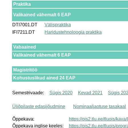
Praktika
Valikained vähemalt 6 EAP
DTI7001.DT
Välispraktika
IFI7211.DT
Haridustehnoloogia praktika
Vabaained
Valikained vähemalt 6 EAP
Magistritöö
Kohustuslikud ained 24 EAP
Semestrivaade:
Sügis 2020
Kevad 2021
Sügis 20
Üliõpilaste edasijõudmine
Nominaaljaotuse tasakaal
Õppekava:
https://ois2.tlu.ee/tluois/ka
Õppekava inglise keeles:
https://ois2.tlu.ee/tluois/p