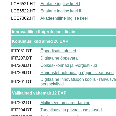
LCE6521.HT
Erialane inglise keel I
LCE6522.HT
Erialane inglise keel II
LCE7302.HT
Akadeemiline inglise keel
Innovaatilise õpiprotsessi disain
Kohustuslikud ained 20 EAP
IFI7051.DT
Õppedisaini alused
IFI7207.DT
Digitaalne õppevara
IFI7208.DT
Õpikeskkonnad ja -võrgustikud
IFI7209.DT
Haridustehnoloogia ja õppimisteadused
Digitaalne innovatsioon koolis - rahvusv
IFI7301.DT
perspektiivid
Valikained vähemalt 12 EAP
IFI7202.DT
Multimeediumi arendamine
IFI7204.DT
Turvalisuse ja privaatsuse alused