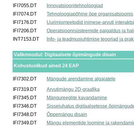
IFI7055.DT
Innovatsioonitehnoloogiad
IFI7074.DT
Tehnoloogiapõhine õpe organisatsioonis
IFI7176.DT
Uurimismeetodid inimese-arvuti interakts
IFI7206.DT
Operatsioonisüsteemide paigaldus ja ha
INT7153.DT
Info- ja teadmusjuhtimise teooriad ja prak
Valikmoodul: Digitaalsete õpimängude disain
Kohustuslikud ained 24 EAP
IFI7302.DT
Mängude arendamine algajatele
IFI7319.DT
Arvutimängu 2D-graafika
IFI7345.DT
Mängureeglite kavandamine
IFI7346.DT
Sissejuhatus digitaalsetesse õpimängud
IFI7348.DT
Õppemängu disain
IFI7349.DT
Mängu elementide loomine ja rakendami