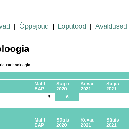
vad
|
Õppejõud
|
Lõputööd
|
Avaldused
loogia
idustehnoloogia
Maht
Sügis
Kevad
Sügis
EAP
2020
2021
2021
6
6
Maht
Sügis
Kevad
Sügis
EAP
2020
2021
2021