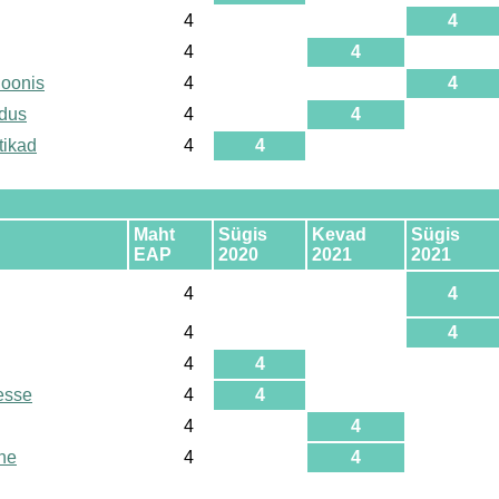
4
4
4
4
ioonis
4
4
ldus
4
4
tikad
4
4
Maht
Sügis
Kevad
Sügis
EAP
2020
2021
2021
4
4
4
4
4
4
esse
4
4
4
4
ne
4
4