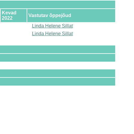
Kevad
Vastutav õppejõud
2022
Linda Helene Sillat
Linda Helene Sillat