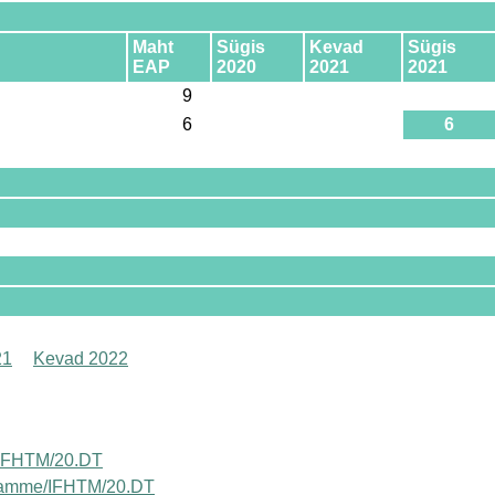
Maht
Sügis
Kevad
Sügis
EAP
2020
2021
2021
9
6
6
21
Kevad 2022
va/IFHTM/20.DT
rogramme/IFHTM/20.DT